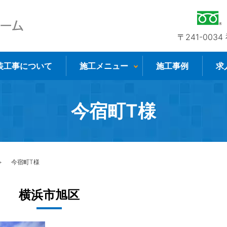
〒241-003
装工事について
施工メニュー
施工事例
求
今宿町T様
今宿町T様
横浜市旭区